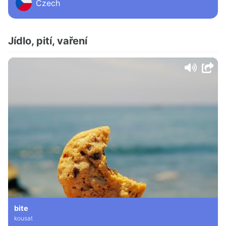
Czech
Jídlo, pití, vaření
bite
kousat