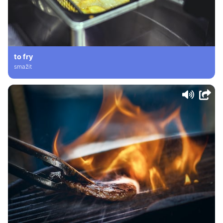
to fry
smažit