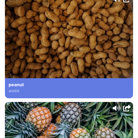
peanut
arašíd