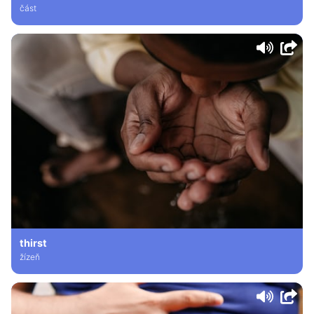
část
thirst
žízeň