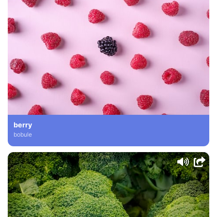
berry
bobule