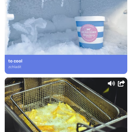
to cool
zchladit