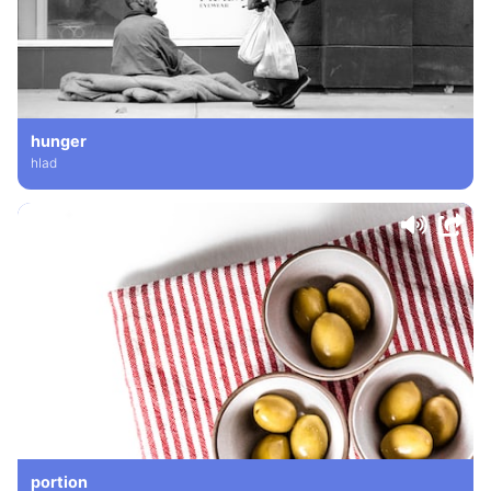
hunger
hlad
portion