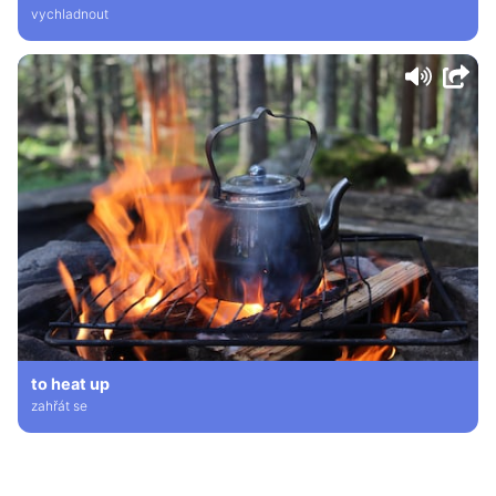
vychladnout
to heat up
zahřát se