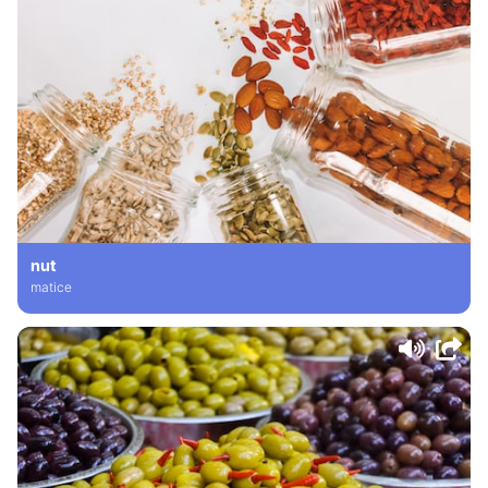
nut
matice