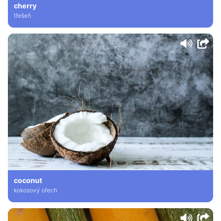
cherry
třešeň
coconut
kokosový ořech