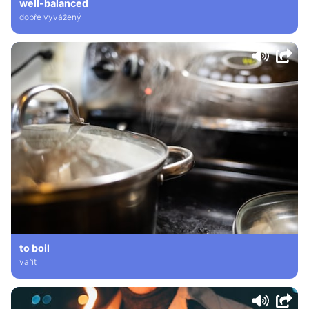
well-balanced
dobře vyvážený
to boil
vařit