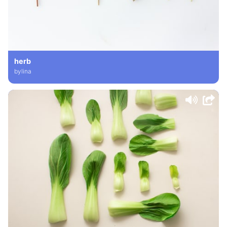
herb
bylina