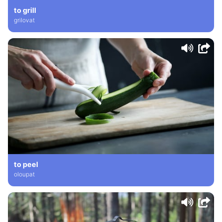
to grill
grilovat
to peel
oloupat