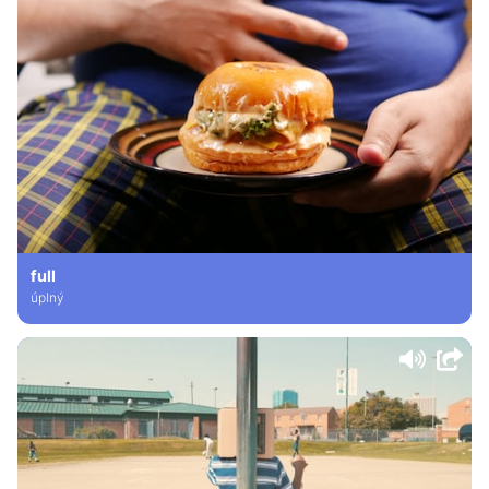
full
úplný