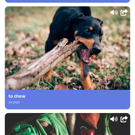
to chew
zvykat