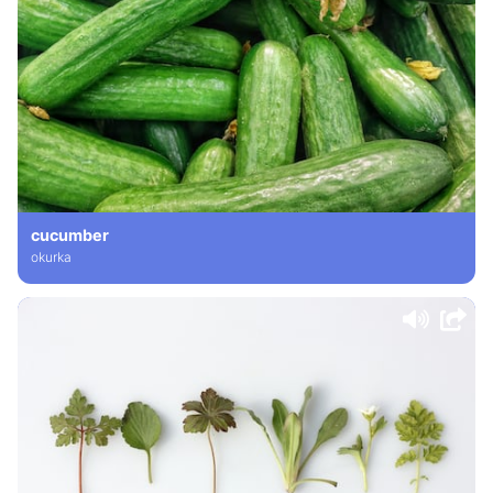
cucumber
okurka