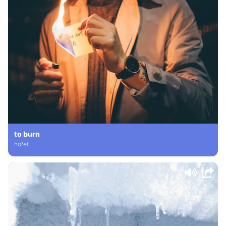
to burn
hořet