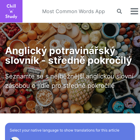
Skip
Skip
Skip
to
to
to
Most Common Words App
Toggle
To
search
primary
content
footer
m
navigation
Anglický potravinářský
slovník - středně pokročilý
Seznamte se s nejběžnější anglickou slovní
zásobou o jídle pro středně pokročilé
Select your native language to show translations for this article