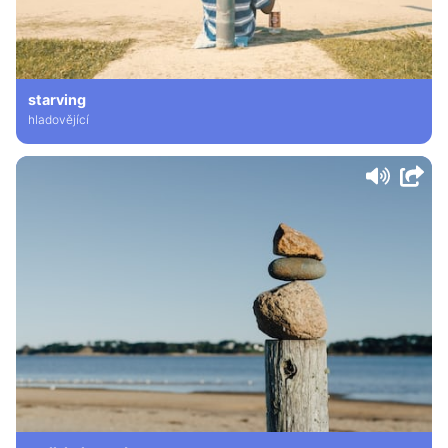
starving
hladovějící